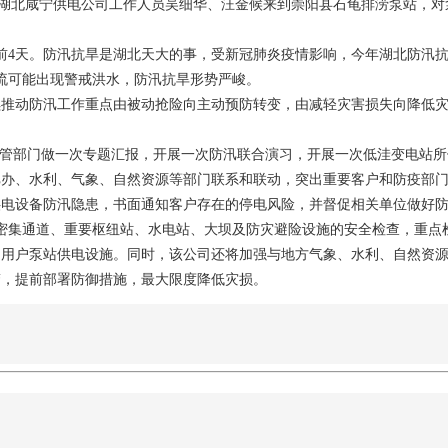
月6日，湖北咸宁供电公司工作人员吴细华、汪金候来到崇阳县石龟排涝泵站
）提前4天。防汛抗旱是湖北天大的事，受新冠肺炎疫情影响，今年湖北防汛
流可能出现警戒洪水，防汛抗旱形势严峻。
持续推动防汛工作重点由被动抢险向主动预防转变，由减轻灾害损失向降低
主管部门做一次专题汇报，开展一次防汛联合演习，开展一次低洼变电站
汛办、水利、气象、自然资源等部门联系和联动，突出重要客户和防疫部
供电设备防汛隐患，书面通知客户存在的停电风险，并督促相关单位做好
密集通道、重要枢纽站、水电站、大坝及防灾避险设施的安全检查，重点
的用户泵站供电设施。同时，该公司还将加强与地方气象、水利、自然资
警，提前部署防御措施，最大限度降低灾损。