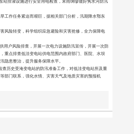
，对泵站排灌设施进行安全用电检查，未雨绸缪做好隽水河防汛
抗旱工作任务紧迫而艰巨，据相关部门分析，汛期降水鄂东
灾害风险转变，科学组织应急避险和灾害抢修，全力保障电
所供用户风险排查，开展一次电力设施防汛宣传，开展一次防
门，重点排查低洼变电站供电范围内政府部门、医院、水坝
防汛隐患整治，提升服务保障水平。
检查历史受淹变电站的防汛准备工作，对低洼变电站所及重
源等部门联系，强化水情、灾害天气及地质灾害的预报机