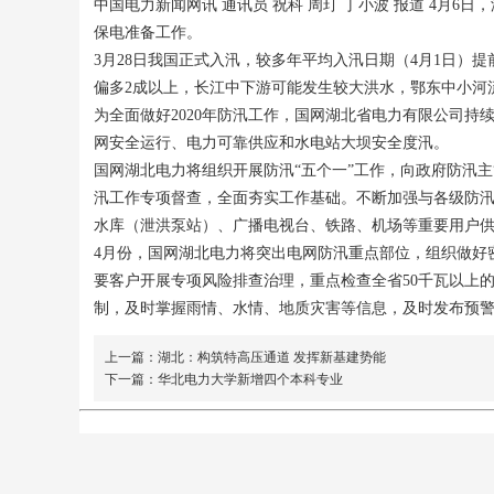
中国电力新闻网讯 通讯员 祝科 周玎 丁小波 报道 4
保电准备工作。
3月28日我国正式入汛，较多年平均入汛日期（4月1日
偏多2成以上，长江中下游可能发生较大洪水，鄂东中小河
为全面做好2020年防汛工作，国网湖北省电力有限公司
网安全运行、电力可靠供应和水电站大坝安全度汛。
国网湖北电力将组织开展防汛“五个一”工作，向政府防汛
汛工作专项督查，全面夯实工作基础。不断加强与各级防
水库（泄洪泵站）、广播电视台、铁路、机场等重要用户
4月份，国网湖北电力将突出电网防汛重点部位，组织做好
要客户开展专项风险排查治理，重点检查全省50千瓦以上
制，及时掌握雨情、水情、地质灾害等信息，及时发布预
上一篇：湖北：构筑特高压通道 发挥新基建势能
下一篇：华北电力大学新增四个本科专业