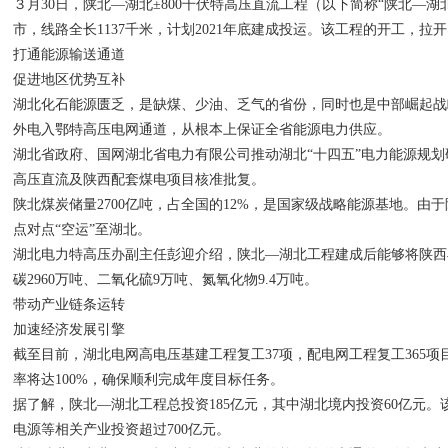
３月30日，陕北—湖北±800千伏特高压直流工程（以下简称“陕北
市，线路全长1137千米，计划2021年底建成投运。该工程的开工，拉
打通能源输送通道
促进地区优势互补
湖北化石能源匮乏，是缺煤、少油、乏气的省份，同时也是中部崛起战略
外电入鄂特高压电网通道，从根本上保证全省能源电力供应。
湖北省政府、国网湖北省电力有限公司推动湖北“十四五”电力能源规
高压直流及陕西配套煤电项目核准批复。
陕北煤炭储量2700亿吨，占全国的12%，是国家级战略能源基地。
点对点“空运”至湖北。
湖北电力特高压办副主任彭迎介绍，陕北—湖北工程建成后能够将陕西丰
碳2960万吨、二氧化硫9万吨、氮氧化物9.4万吨。
带动产业链条运转
加速经济发展引擎
截至目前，湖北电网高电压基建工程复工37项，配电网工程复工365
率将达100%，确保顺利完成年度目标任务。
据了解，陕北—湖北工程总投资185亿元，其中湖北境内投资60亿元
电源等相关产业投资超过700亿元。